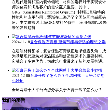
在现代建筑和室内装饰领域，材料的选择对于实现设计
师的创意和满足客户的需求至关重要。其中，
GRG（GlassFiber Reinforced Gypsum）材料以其独特的
性能和的应用范围，逐渐在上海乃至全国范围内崭露头
角。本文将探讨上海GRG材料的特性、应用领域以及未
来的发展趋势
2024-11-18
复合保温石膏板:建筑节能与舒适的理想之选
在建筑材料领域，复合保温石膏板正逐渐崭露头角，成
为满足现代建筑对保温隔热和舒适性需求的重要材料。
它融合了多种优势，为建筑行业带来了新的发展机遇。
2021-12-06
石膏开裂了怎么办？全球网赌十大平台给您
小妙招
全球网赌十大平台给您分享关于石膏开裂了怎么办？
我们的宗旨