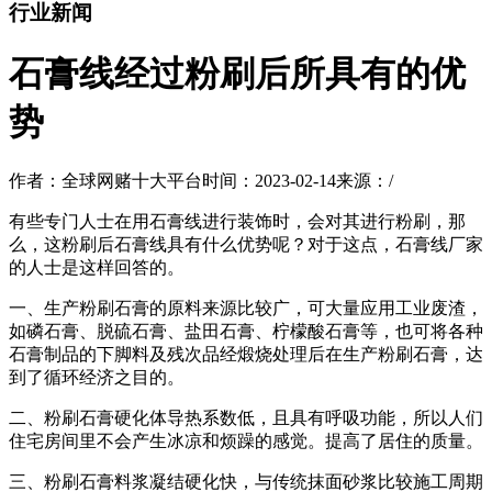
行业新闻
石膏线经过粉刷后所具有的优
势
作者：全球网赌十大平台
时间：2023-02-14
来源：/
有些专门人士在用石膏线进行装饰时，会对其进行粉刷，那
么，这粉刷后石膏线具有什么优势呢？对于这点，石膏线厂家
的人士是这样回答的。
一、生产粉刷石膏的原料来源比较广，可大量应用工业废渣，
如磷石膏、脱硫石膏、盐田石膏、柠檬酸石膏等，也可将各种
石膏制品的下脚料及残次品经煅烧处理后在生产粉刷石膏，达
到了循环经济之目的。
二、粉刷石膏硬化体导热系数低，且具有呼吸功能，所以人们
住宅房间里不会产生冰凉和烦躁的感觉。提高了居住的质量。
三、粉刷石膏料浆凝结硬化快，与传统抹面砂浆比较施工周期