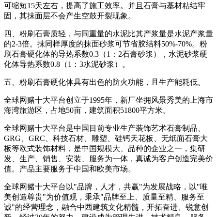
可缩短15天左右，提高了施工效率。并且石膏与基材粘结牢
固，其抹面层不会产生空鼓开裂现象。
四、粉刷石膏质轻，与同重量的水泥比其产浆量是水泥产浆量
的2-3倍。抹同样厚度的抹面砂浆可节省胶结料50%-70%。粉
刷石膏硬化体的导热系数0.3（1：2石膏砂浆），水泥砂浆硬
化体导热系数0.8（1：3水泥砂浆）。
五、粉刷石膏硬化体具有出色的防火功能，且生产能耗低。
全球网赌十大平台创立于1995年，新厂坐拥风景秀美的上海市
海湾旅游区，占地50亩，建筑面积51800平方米。
全球网赌十大平台是中国目前专业生产装饰艺术石膏制品、
GRG、GRC、科技石材、雕塑、硅钙天花板、无纸面石膏大
板等欧式装饰材料，是中国规模大、品种的企业之一，集研
发、生产、销售、安装、服务为一体，真诚为客户创造完美价
值。产品主要服务于中国和欧美市场。
全球网赌十大平台以"品牌，人才，共赢"为发展战略，以"唯
美创造尊贵"为价值观，秉承"品牌至上、质量至精、服务至
诚"的经营理念，融合中西建筑文化精髓，开拓奋进、锐意创