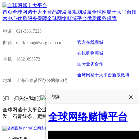
首页
全球网赌十大平台
品牌发展规划发展
全球网赌十大平台
技
术中心
优质服务保障
全球网络赌博平台
优质服务保障
电话：021-33617225
官方在线商城
邮箱：mark.kong@yqsg.com.cn
在线购物商城
手机：18621093572
国际业务合作
全球网赌十大平台新浪微博
地址：上海市奉贤区彭公塘路68号
视频
[扫一扫关注我们]
全球网赌十大平台业务范围：上海GRG材料、GRC材料批
发、石膏线条、定制石膏线条等业务；
沪ICP备17044478号-1
沪公网安备31012002003983号