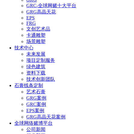
GRC-全球网赌十大平台
GRG高晶天花
EPS
FRG
文创艺术品
卡通雕塑
场景雕塑
技术中心
未来发展
项目定制服务
绿色建筑
资料下载
技术创新团队
石膏线条定制
艺术石膏
GRG案例
GRC案例
EPS案例
GRG高晶天花案例
全球网络赌博平台
公司新闻