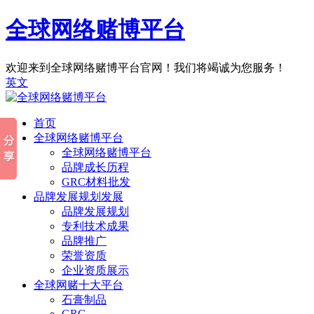
全球网络赌博平台
欢迎来到全球网络赌博平台官网！我们将竭诚为您服务！
英文
首页
全球网络赌博平台
全球网络赌博平台
品牌成长历程
GRC材料批发
品牌发展规划发展
品牌发展规划
专利技术成果
品牌推广
荣誉资质
企业资质展示
全球网赌十大平台
石膏制品
GRG