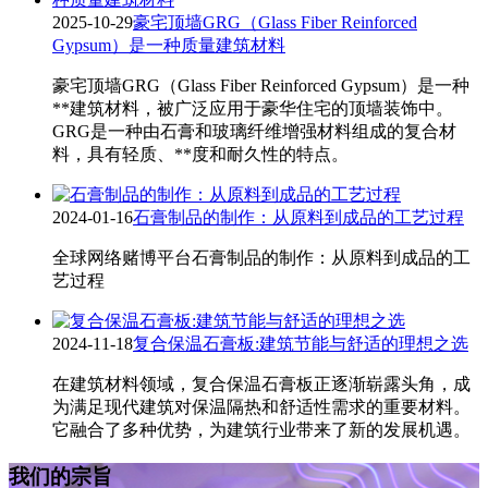
2025-10-29
豪宅顶墙GRG（Glass Fiber Reinforced
Gypsum）是一种质量建筑材料
豪宅顶墙GRG（Glass Fiber Reinforced Gypsum）是一种
**建筑材料，被广泛应用于豪华住宅的顶墙装饰中。
GRG是一种由石膏和玻璃纤维增强材料组成的复合材
料，具有轻质、**度和耐久性的特点。
2024-01-16
石膏制品的制作：从原料到成品的工艺过程
全球网络赌博平台石膏制品的制作：从原料到成品的工
艺过程
2024-11-18
复合保温石膏板:建筑节能与舒适的理想之选
在建筑材料领域，复合保温石膏板正逐渐崭露头角，成
为满足现代建筑对保温隔热和舒适性需求的重要材料。
它融合了多种优势，为建筑行业带来了新的发展机遇。
我们的宗旨