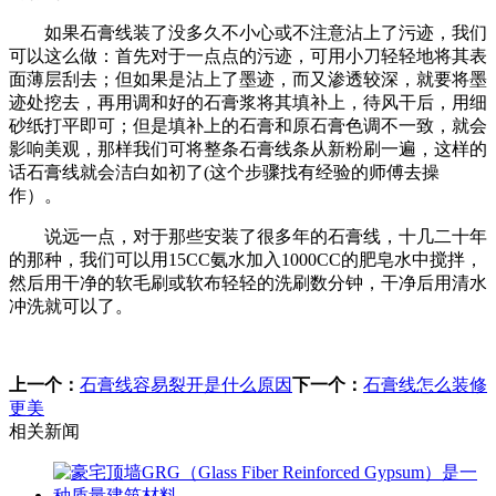
如果石膏线装了没多久不小心或不注意沾上了污迹，我们
可以这么做：首先对于一点点的污迹，可用小刀轻轻地将其表
面薄层刮去；但如果是沾上了墨迹，而又渗透较深，就要将墨
迹处挖去，再用调和好的石膏浆将其填补上，待风干后，用细
砂纸打平即可；但是填补上的石膏和原石膏色调不一致，就会
影响美观，那样我们可将整条石膏线条从新粉刷一遍，这样的
话石膏线就会洁白如初了(这个步骤找有经验的师傅去操
作）。
说远一点，对于那些安装了很多年的石膏线，十几二十年
的那种，我们可以用15CC氨水加入1000CC的肥皂水中搅拌，
然后用干净的软毛刷或软布轻轻的洗刷数分钟，干净后用清水
冲洗就可以了。
上一个：
石膏线容易裂开是什么原因
下一个：
石膏线怎么装修
更美
相关新闻