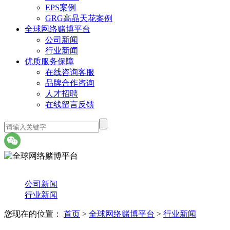
EPS案例
GRG高晶天花案例
全球网络赌博平台
公司新闻
行业新闻
优质服务保障
在线咨询客服
品牌合作咨询
人才招聘
在线留言反馈
公司新闻
行业新闻
您现在的位置：
首页
>
全球网络赌博平台
>
行业新闻