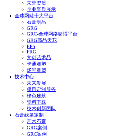
荣誉资质
企业资质展示
全球网赌十大平台
石膏制品
GRG
GRC-全球网络赌博平台
GRG高晶天花
EPS
FRG
文创艺术品
卡通雕塑
场景雕塑
技术中心
未来发展
项目定制服务
绿色建筑
资料下载
技术创新团队
石膏线条定制
艺术石膏
GRG案例
GRC案例