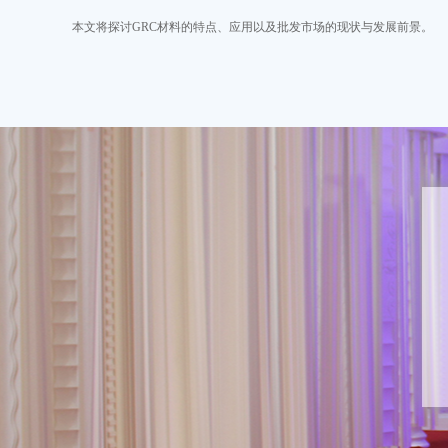
本文将探讨GRC材料的特点、应用以及批发市场的现状与发展前景。