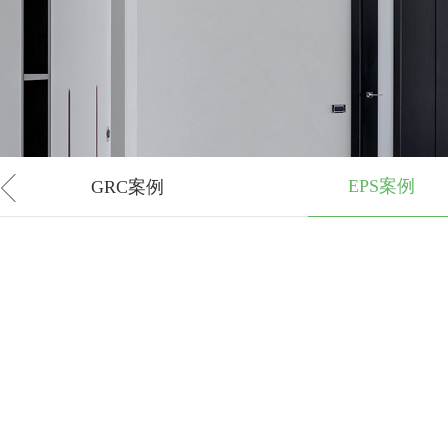
EPS案例
GRC案例