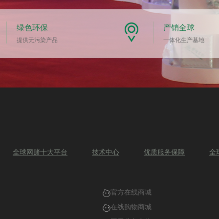
绿色环保
产销全球
提供无污染产品
一体化生产基地
全球网赌十大平台
技术中心
优质服务保障
全
官方在线商城
在线购物商城