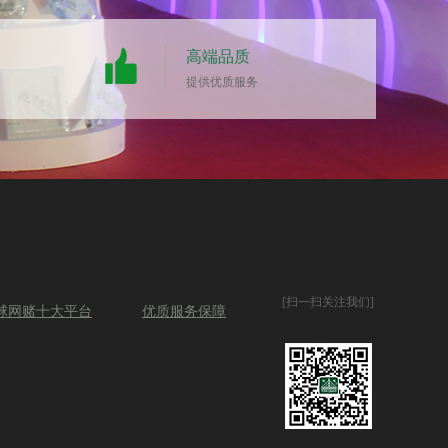
高端品质
提供优质服务
[扫一扫关注我们]
球网赌十大平台
优质服务保障