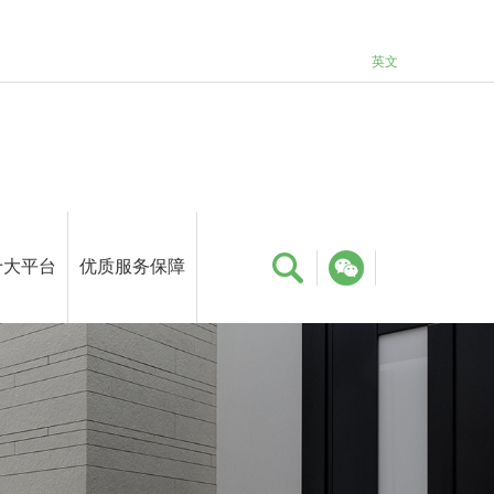
英文
十大平台
优质服务保障