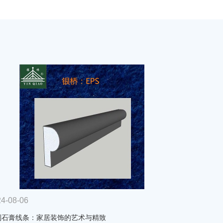
4-08-06
制石膏线条：家居装饰的艺术与精致