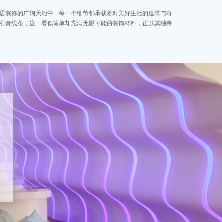
居装修的广阔天地中，每一个细节都承载着对美好生活的追求与向
石膏线条，这一看似简单却充满无限可能的装饰材料，正以其独特
力，成为提升家居格调、彰显个性风采的重要元素。定制石膏线
更是将这份精致与个性推向了良好，让家的每一个角落都散发出独
韵味。