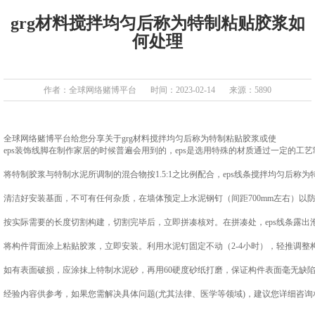
grg材料搅拌均匀后称为特制粘贴胶浆如
何处理
作者：全球网络赌博平台
时间：2023-02-14
来源：5890
全球网络赌博平台给您分享关于grg材料搅拌均匀后称为特制粘贴胶浆或使
eps装饰线脚在制作家居的时候普遍会用到的，eps是选用特殊的材质通过一定的
将特制胶浆与特制水泥所调制的混合物按1.5:1之比例配合，eps线条搅拌均匀后称
清洁好安装基面，不可有任何杂质，在墙体预定上水泥钢钉（间距700mm左右）以
按实际需要的长度切割构建，切割完毕后，立即拼凑核对。在拼凑处，eps线条露
将构件背面涂上粘贴胶浆，立即安装。利用水泥钉固定不动（2-4小时），轻推调整
如有表面破损，应涂抹上特制水泥砂，再用60硬度砂纸打磨，保证构件表面毫无缺
经验内容供参考，如果您需解决具体问题(尤其法律、医学等领域)，建议您详细咨