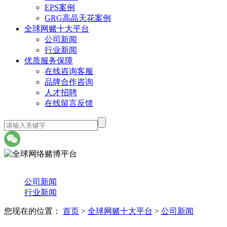
EPS案例
GRG高晶天花案例
全球网赌十大平台
公司新闻
行业新闻
优质服务保障
在线咨询客服
品牌合作咨询
人才招聘
在线留言反馈
公司新闻
行业新闻
您现在的位置：
首页
>
全球网赌十大平台
>
公司新闻