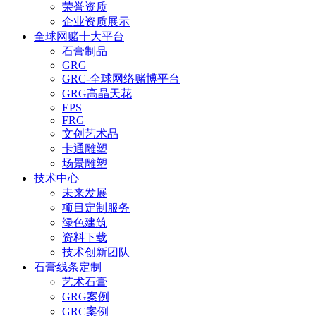
荣誉资质
企业资质展示
全球网赌十大平台
石膏制品
GRG
GRC-全球网络赌博平台
GRG高晶天花
EPS
FRG
文创艺术品
卡通雕塑
场景雕塑
技术中心
未来发展
项目定制服务
绿色建筑
资料下载
技术创新团队
石膏线条定制
艺术石膏
GRG案例
GRC案例