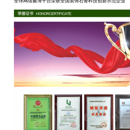
全球网络赌博平台荣获全国装饰石膏科技创新示范企业