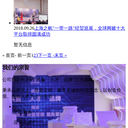
2018.09.26
上海之帆"一带一路"经贸巡展，全球网赌十大
平台取得圆满成功
暂无信息
« 首页
‹ 前一页
1
2
3
下一页 ›
末页 »
我们的宗旨
公司制定长远的"共赢，人才，品牌"三大战略
秉承品牌至上、质量至精、服务至诚的经营理念，以创造价
值、造福人类为企业使命！
产品繁多
应用范围广