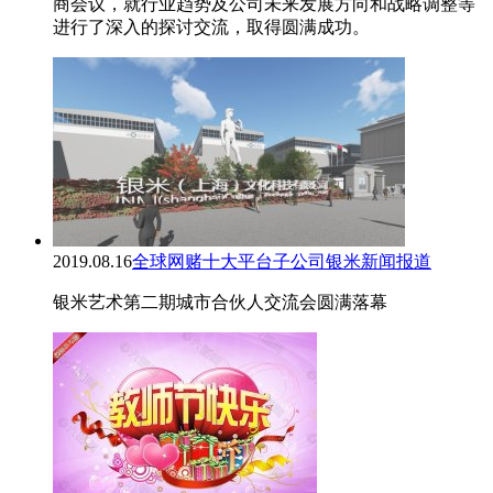
商会议，就行业趋势及公司未来发展方向和战略调整等
进行了深入的探讨交流，取得圆满成功。
2019.08.16
全球网赌十大平台子公司银米新闻报道
银米艺术第二期城市合伙人交流会圆满落幕