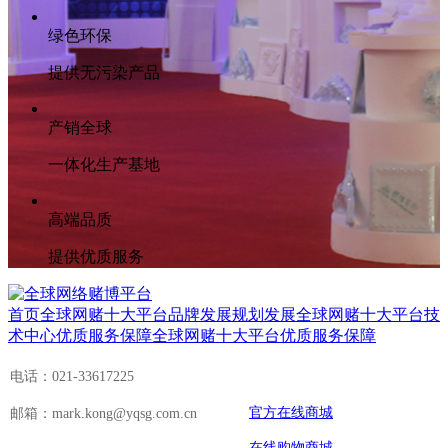
绿色环保
提供无污染产品
产销全球
一体化生产基地
高端品质
提供优质服务
首页
全球网赌十大平台
品牌发展规划发展
全球网赌十大平台
技
术中心
优质服务保障
全球网赌十大平台
优质服务保障
电话：021-33617225
官方在线商城
邮箱：mark.kong@yqsg.com.cn
在线购物商城