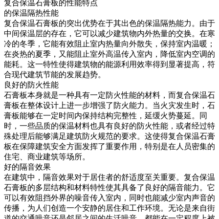
复合保温石膏板的性能特点
的保温隔热性能
复合保温石膏板的突出优势在于其出色的保温隔热能力。由于
中间保温层的存在，它可以减少建筑物内外热量的交换。在寒
冷的冬季，它能有效阻止室内热量向外散失，保持室内温暖；
在炎热的夏季，又能阻止室外高温传入室内，降低室内空调的
能耗。这一特性使得建筑物的能源利用效率得到显著提高，符
合现代建筑节能的发展趋势。
良好的防火性能
石膏板本身就是一种具有一定防火性能的材料，而复合保温石
膏板在整体设计上进一步增强了防火能力。当火灾发生时，石
膏板能够在一定时间内保持结构完整性，延缓火势蔓延。同
时，一些品质的保温材料也具有良好的防火性能，或者经过特
殊处理后能够满足建筑防火规范的要求。这使得复合保温石膏
板在保障建筑安全方面发挥了重要作用，特别是在人员密集的
住宅、商业建筑等场所。
好的隔音效果
在建筑中，隔音效果对于居住者的舒适度至关重要。复合保温
石膏板的多层结构和材料特性使其具备了良好的隔音能力。它
可以有效阻挡外界的噪音传入室内，同时也能减少室内声音的
传播，为人们创造一个安静的居住和工作环境。无论是来自街
道的交通噪音还是邻居之间的生活噪音，都能在一定程度上被