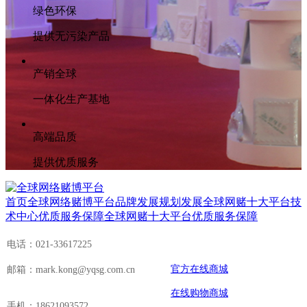
绿色环保
提供无污染产品
产销全球
一体化生产基地
高端品质
提供优质服务
首页
全球网络赌博平台
品牌发展规划发展
全球网赌十大平台
技
术中心
优质服务保障
全球网赌十大平台
优质服务保障
电话：021-33617225
官方在线商城
邮箱：mark.kong@yqsg.com.cn
在线购物商城
手机：18621093572