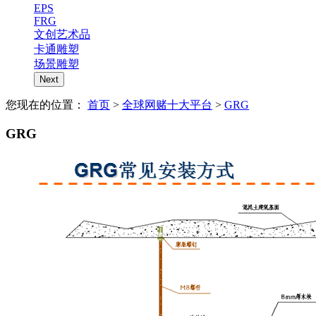
EPS
FRG
文创艺术品
卡通雕塑
场景雕塑
Next
您现在的位置：
首页
>
全球网赌十大平台
>
GRG
GRG