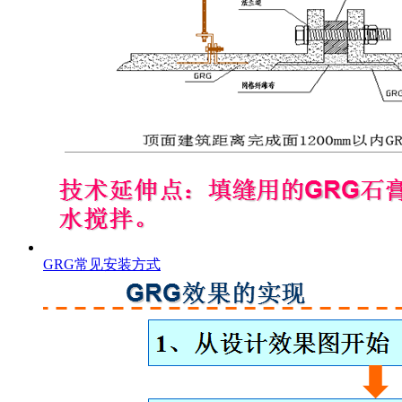
GRG常见安装方式