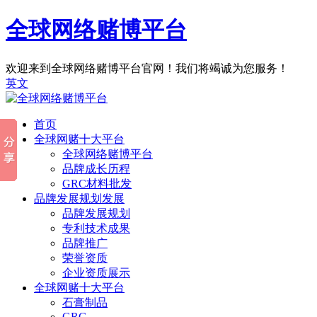
全球网络赌博平台
欢迎来到全球网络赌博平台官网！我们将竭诚为您服务！
英文
首页
全球网赌十大平台
全球网络赌博平台
品牌成长历程
GRC材料批发
品牌发展规划发展
品牌发展规划
专利技术成果
品牌推广
荣誉资质
企业资质展示
全球网赌十大平台
石膏制品
GRG