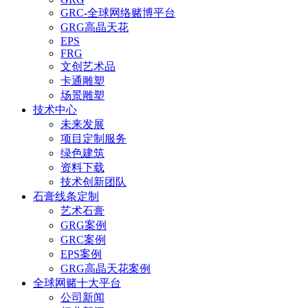
GRC-全球网络赌博平台
GRG高晶天花
EPS
FRG
文创艺术品
卡通雕塑
场景雕塑
技术中心
未来发展
项目定制服务
绿色建筑
资料下载
技术创新团队
石膏线条定制
艺术石膏
GRG案例
GRC案例
EPS案例
GRG高晶天花案例
全球网赌十大平台
公司新闻