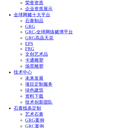
荣誉资质
企业资质展示
全球网赌十大平台
石膏制品
GRG
GRC-全球网络赌博平台
GRG高晶天花
EPS
FRG
文创艺术品
卡通雕塑
场景雕塑
技术中心
未来发展
项目定制服务
绿色建筑
资料下载
技术创新团队
石膏线条定制
艺术石膏
GRG案例
GRC案例