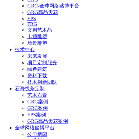
GRC-全球网络赌博平台
GRG高晶天花
EPS
FRG
文创艺术品
卡通雕塑
场景雕塑
技术中心
未来发展
项目定制服务
绿色建筑
资料下载
技术创新团队
石膏线条定制
艺术石膏
GRG案例
GRC案例
EPS案例
GRG高晶天花案例
全球网络赌博平台
公司新闻