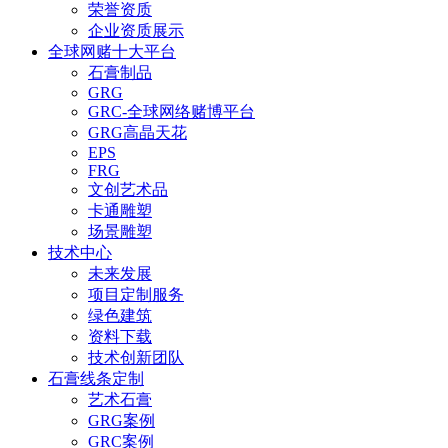
荣誉资质
企业资质展示
全球网赌十大平台
石膏制品
GRG
GRC-全球网络赌博平台
GRG高晶天花
EPS
FRG
文创艺术品
卡通雕塑
场景雕塑
技术中心
未来发展
项目定制服务
绿色建筑
资料下载
技术创新团队
石膏线条定制
艺术石膏
GRG案例
GRC案例