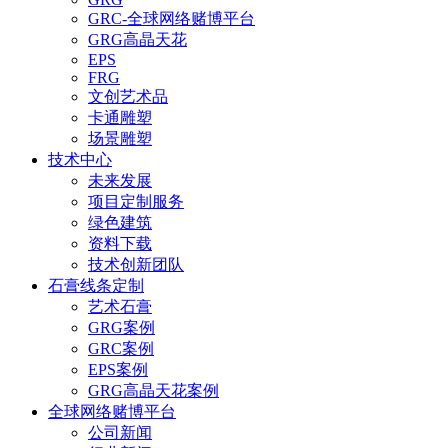
GRC-全球网络赌博平台
GRG高晶天花
EPS
FRG
文创艺术品
卡通雕塑
场景雕塑
技术中心
未来发展
项目定制服务
绿色建筑
资料下载
技术创新团队
石膏线条定制
艺术石膏
GRG案例
GRC案例
EPS案例
GRG高晶天花案例
全球网络赌博平台
公司新闻