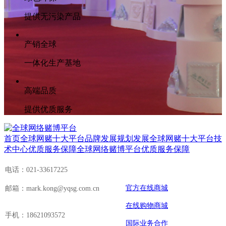
提供无污染产品
产销全球
一体化生产基地
高端品质
提供优质服务
首页
全球网赌十大平台
品牌发展规划发展
全球网赌十大平台
技
术中心
优质服务保障
全球网络赌博平台
优质服务保障
电话：021-33617225
官方在线商城
邮箱：mark.kong@yqsg.com.cn
在线购物商城
手机：18621093572
国际业务合作