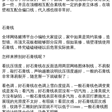
多一些，并且在顶棚相互配合素线有一定的参差立体感，在墙
壁相互配合偏口线，代入感也很非常好。
石膏线
全球网络赌博平台小编给大家提议，家中如果是简约装修，造
型墙、吊顶天花板都能够部分应用，假如装修，墙壁谨慎使用
石膏线，终究磕磕碰碰以后危害实际效果。
怎样来辨别好石膏线呢？
看抗压强度，好石膏线在反面选用两层网格图体制线，不易裂
开，敲打石膏线，声响越脆说明抗压强度越好，一般的石膏线
非常薄易裂开，随意掰一下就破裂了；
看色调，好石膏线在色调上雪白度提高，一般石膏线色调变黄
或是发乌；看汽泡，好石膏线表层沒有一切汽泡，上漆美观大
方沒有缺陷，一般石膏线表层有很多汽泡，在表层打磨抛光上
展现的光滑度不太好，有瑕疵！看层次感，好石膏线层次感
强，纹路手工雕刻的深层就不可以低于11mm，一般石膏线图
案设计纹路十分浅，边角不明晰。