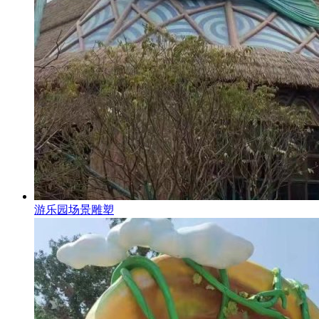
游乐园场景雕塑