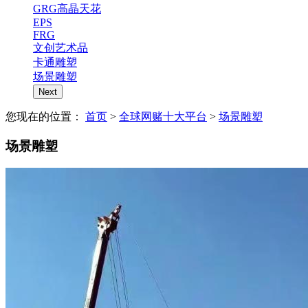
GRG高晶天花
EPS
FRG
文创艺术品
卡通雕塑
场景雕塑
Next
您现在的位置：
首页
>
全球网赌十大平台
>
场景雕塑
场景雕塑