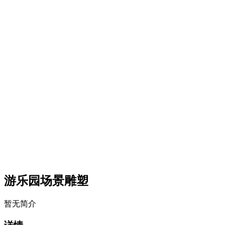
游乐园场景雕塑
暂无简介