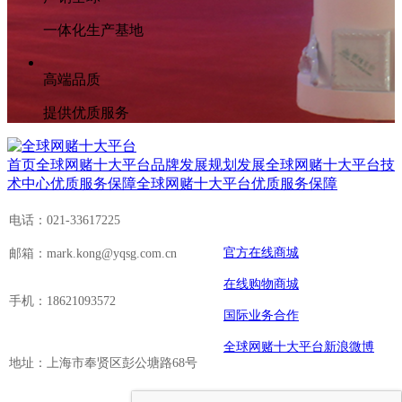
一体化生产基地
高端品质
提供优质服务
首页
全球网赌十大平台
品牌发展规划发展
全球网赌十大平台
技
术中心
优质服务保障
全球网赌十大平台
优质服务保障
电话：021-33617225
官方在线商城
邮箱：mark.kong@yqsg.com.cn
在线购物商城
手机：18621093572
国际业务合作
全球网赌十大平台新浪微博
地址：上海市奉贤区彭公塘路68号