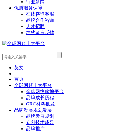
行业新闻
优质服务保障
在线咨询客服
品牌合作咨询
人才招聘
在线留言反馈
英文
首页
全球网赌十大平台
全球网络赌博平台
品牌成长历程
GRC材料批发
品牌发展规划发展
品牌发展规划
专利技术成果
品牌推广