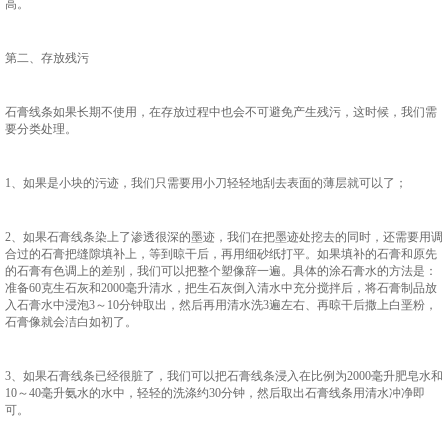
高。
第二、存放残污
石膏线条如果长期不使用，在存放过程中也会不可避免产生残污，这时候，我们需
要分类处理。
1、如果是小块的污迹，我们只需要用小刀轻轻地刮去表面的薄层就可以了；
2、如果石膏线条染上了渗透很深的墨迹，我们在把墨迹处挖去的同时，还需要用调
合过的石膏把缝隙填补上，等到晾干后，再用细砂纸打平。如果填补的石膏和原先
的石膏有色调上的差别，我们可以把整个塑像辞一遍。具体的涂石膏水的方法是：
准备60克生石灰和2000毫升清水，把生石灰倒入清水中充分搅拌后，将石膏制品放
入石膏水中浸泡3～10分钟取出，然后再用清水洗3遍左右、再晾干后撒上白垩粉，
石膏像就会洁白如初了。
3、如果石膏线条已经很脏了，我们可以把石膏线条浸入在比例为2000毫升肥皂水和
10～40毫升氨水的水中，轻轻的洗涤约30分钟，然后取出石膏线条用清水冲净即
可。