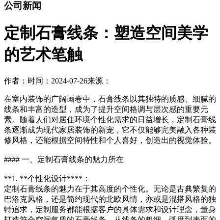
公司新闻
定制石膏线条：塑造空间美学
的艺术笔触
作者：
时间：2024-07-26
来源：
在室内装饰的广阔画卷中，石膏线条以其独特的质感、细腻的
线条和丰富的造型，成为了提升空间格调与层次感的重要元
素。随着人们对居住环境个性化需求的日益增长，定制石膏线
条逐渐成为现代家居装饰的新宠，它不仅能够完美融入各种装
修风格，还能根据空间特性和个人喜好，创造出的视觉体验。
#### 一、定制石膏线条的魅力所在
**1. **个性化设计****：
定制石膏线条的魅力在于其高度的个性化。无论是古典繁复的
巴洛克风格，还是简约现代的北欧风情，亦或是混搭风格的独
特追求，定制服务都能根据客户的具体需求和设计理念，量身
打造符合空间气质的石膏线条。从线条的粗细、弧度到表面的