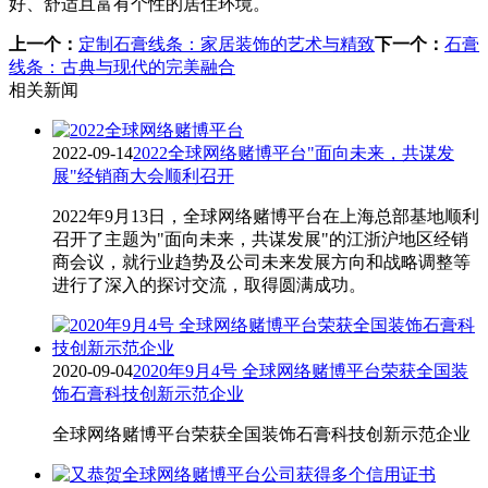
好、舒适且富有个性的居住环境。
上一个：
定制石膏线条：家居装饰的艺术与精致
下一个：
石膏
线条：古典与现代的完美融合
相关新闻
2022-09-14
2022全球网络赌博平台"面向未来，共谋发
展"经销商大会顺利召开
2022年9月13日，全球网络赌博平台在上海总部基地顺利
召开了主题为"面向未来，共谋发展"的江浙沪地区经销
商会议，就行业趋势及公司未来发展方向和战略调整等
进行了深入的探讨交流，取得圆满成功。
2020-09-04
2020年9月4号 全球网络赌博平台荣获全国装
饰石膏科技创新示范企业
全球网络赌博平台荣获全国装饰石膏科技创新示范企业