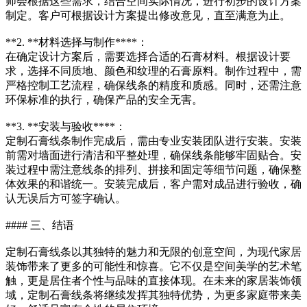
师会根据这些需求，结合空间实际情况，进行初步的设计方案
制定。客户可根据设计方案提出修改意见，直至满意为止。
**2. **材料选择与制作****：
在确定设计方案后，需要选择合适的石膏材料。根据设计要
求，选择不同质地、颜色和纹理的石膏原料。制作过程中，需
严格控制工艺流程，确保线条的精度和质感。同时，还需注意
环保标准的执行，确保产品的安全无害。
**3. **安装与验收****：
定制石膏线条制作完成后，需由专业安装团队进行安装。安装
前需对墙面进行清洁和平整处理，确保线条能够牢固贴合。安
装过程中需注意线条的排列、拼接和固定等细节问题，确保整
体效果的和谐统一。安装完成后，客户需对成品进行验收，确
认无误后方可签字确认。
#### 三、结语
定制石膏线条以其独特的魅力和无限的创意空间，为现代家居
装饰带来了更多的可能性和惊喜。它不仅是空间美学的艺术笔
触，更是居住者个性与品味的直接体现。在未来的家居装饰领
域，定制石膏线条将继续发挥其独特优势，为更多家庭带来美