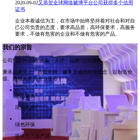
2020-09-02
又恭贺全球网络赌博平台公司获得多个信用
证书
企业本着诚信为主，在市场中始终坚持着对社会和对自
己公司负责的态度，要求高品质，高环保要求，高服务
要求，不做有危害的企业和不做有危害的产品。
我们的宗旨
公司制定长远的"共赢，人才，品牌"三大战略
秉承品牌至上、质量至精、服务至诚的经营理念，以创造价
值、造福人类为企业使命！
产品繁多
应用范围广
绿色环保
提供无污染产品