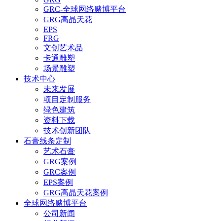
GRC-全球网络赌博平台
GRG高晶天花
EPS
FRG
文创艺术品
卡通雕塑
场景雕塑
技术中心
未来发展
项目定制服务
绿色建筑
资料下载
技术创新团队
石膏线条定制
艺术石膏
GRG案例
GRC案例
EPS案例
GRG高晶天花案例
全球网络赌博平台
公司新闻