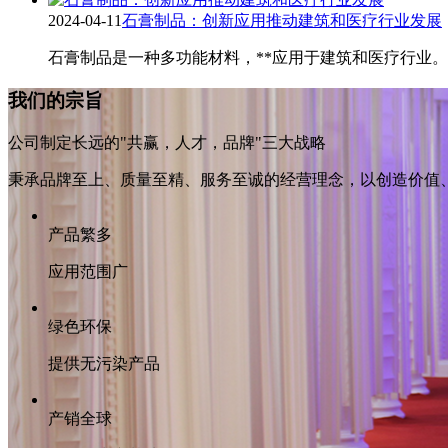
2024-04-11
石膏制品：创新应用推动建筑和医疗行业发展
石膏制品是一种多功能材料，**应用于建筑和医疗行业
我们的宗旨
公司制定长远的"共赢，人才，品牌"三大战略
秉承品牌至上、质量至精、服务至诚的经营理念，以创造价值
产品繁多
应用范围广
绿色环保
提供无污染产品
产销全球