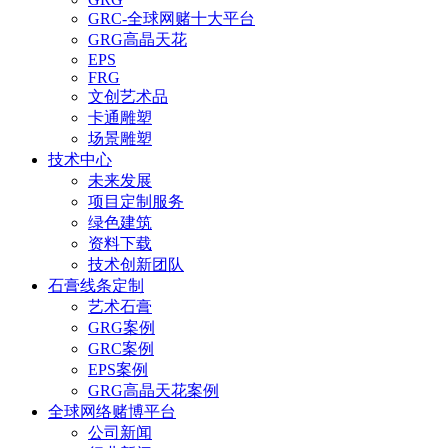
GRC-全球网赌十大平台
GRG高晶天花
EPS
FRG
文创艺术品
卡通雕塑
场景雕塑
技术中心
未来发展
项目定制服务
绿色建筑
资料下载
技术创新团队
石膏线条定制
艺术石膏
GRG案例
GRC案例
EPS案例
GRG高晶天花案例
全球网络赌博平台
公司新闻