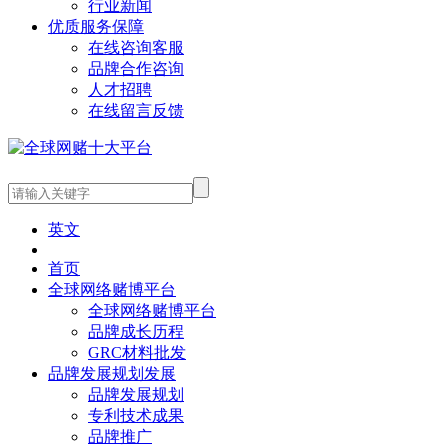
行业新闻
优质服务保障
在线咨询客服
品牌合作咨询
人才招聘
在线留言反馈
英文
首页
全球网络赌博平台
全球网络赌博平台
品牌成长历程
GRC材料批发
品牌发展规划发展
品牌发展规划
专利技术成果
品牌推广