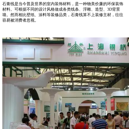
石膏线是当今普及世界的室内装饰材料，是一种物美价廉的环保装饰
材料。可根据不同的设计风格做成各类线条、浮雕、造型、3D背景
墙。然而相比壁纸、涂料等装修品类，石膏线算不上装修主材，往往
容易被消费者忽视。