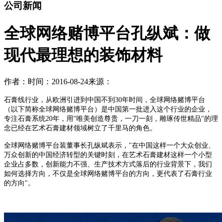
公司新闻
全球网络赌博平台孔纵斌：做
现代最理想的装饰材料
作者：
时间：2016-08-24
来源：
石膏线行业，从欧洲引进到中国不到30年时间，全球网络赌博平台
（以下简称全球网络赌博平台）是中国第一批进入这个行业的企业，
专注石膏系统20年，用"唯美创造尊贵，一刀一刻，雕琢传世精品"的理
念已经在艺术石膏建材领域树立了千里马的角色。
全球网络赌博平台装董事长孔纵斌表示，"在中国这样一个大众创业、
万众创新的中国经济转型的关键时刻，在艺术石膏建材这样一个小型
企业占多数，创新能力不强、生产技术方式落后的行业背景下，我们
如何选择方向，不仅是全球网络赌博平台的方向，更代表了石膏行业
的方向"。