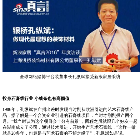
全球网络赌博平台装董事长孔纵斌接受新浪家居采访
投身石膏线行业 小线条也有高颜值
1986年，孔纵斌在广州出差时发现当时刚从欧洲引进的艺术石膏线产
品，据了解是一个合资企业引进的石膏线项目，当时才刚刚投产两个
月。"我当时认为这个项目会十分有前景"，回程之后就跟几个好友一起
在湖南成立了公司，通过技术引进，开始生产艺术石膏线，"这样一做
就是20多年，也算是与艺术石膏的不解之缘了"，孔纵斌如是说。