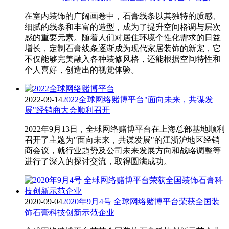
在室内装饰的广阔画卷中，石膏线条以其独特的质感、
细腻的线条和丰富的造型，成为了提升空间格调与层次
感的重要元素。随着人们对居住环境个性化需求的日益
增长，定制石膏线条逐渐成为现代家居装饰的新宠，它
不仅能够完美融入各种装修风格，还能根据空间特性和
个人喜好，创造出的视觉体验。
2022-09-14
2022全球网络赌博平台"面向未来，共谋发
展"经销商大会顺利召开
2022年9月13日，全球网络赌博平台在上海总部基地顺利
召开了主题为"面向未来，共谋发展"的江浙沪地区经销
商会议，就行业趋势及公司未来发展方向和战略调整等
进行了深入的探讨交流，取得圆满成功。
2020-09-04
2020年9月4号 全球网络赌博平台荣获全国装
饰石膏科技创新示范企业