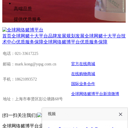
高端品质
提供优质服务
首页
全球网赌十大平台
品牌发展规划发展
全球网赌十大平台
技
术中心
优质服务保障
全球网络赌博平台
优质服务保障
电话：021-33617225
官方在线商城
邮箱：mark.kong@yqsg.com.cn
在线购物商城
手机：18621093572
国际业务合作
全球网络赌博平台新浪微博
地址：上海市奉贤区彭公塘路68号
视频
[扫一扫关注我们]
全球网络赌博平台业务范围：上海GRG材料、GRC材料批