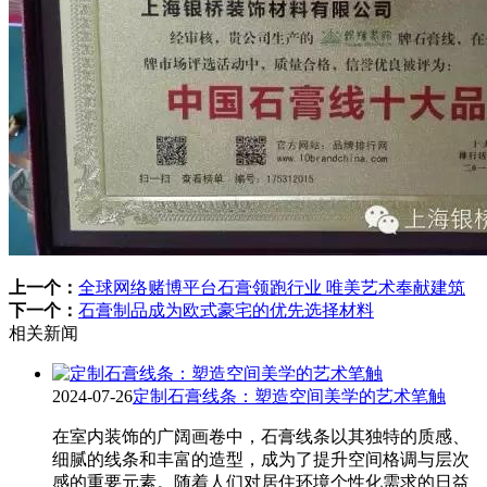
上一个：
全球网络赌博平台石膏领跑行业 唯美艺术奉献建筑
下一个：
石膏制品成为欧式豪宅的优先选择材料
相关新闻
2024-07-26
定制石膏线条：塑造空间美学的艺术笔触
在室内装饰的广阔画卷中，石膏线条以其独特的质感、
细腻的线条和丰富的造型，成为了提升空间格调与层次
感的重要元素。随着人们对居住环境个性化需求的日益