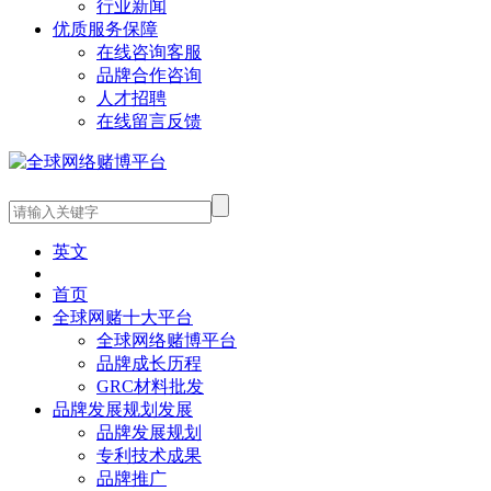
行业新闻
优质服务保障
在线咨询客服
品牌合作咨询
人才招聘
在线留言反馈
英文
首页
全球网赌十大平台
全球网络赌博平台
品牌成长历程
GRC材料批发
品牌发展规划发展
品牌发展规划
专利技术成果
品牌推广