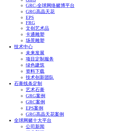
GRC-全球网络赌博平台
GRG高晶天花
EPS
FRG
文创艺术品
卡通雕塑
场景雕塑
技术中心
未来发展
项目定制服务
绿色建筑
资料下载
技术创新团队
石膏线条定制
艺术石膏
GRG案例
GRC案例
EPS案例
GRG高晶天花案例
全球网赌十大平台
公司新闻