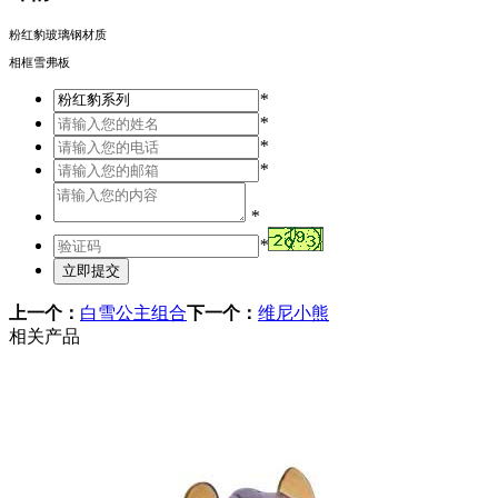
粉红豹玻璃钢材质
相框雪弗板
*
*
*
*
*
*
上一个：
白雪公主组合
下一个：
维尼小熊
相关产品