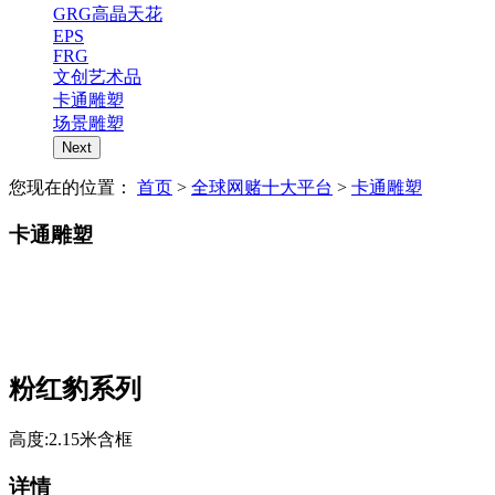
GRG高晶天花
EPS
FRG
文创艺术品
卡通雕塑
场景雕塑
Next
您现在的位置：
首页
>
全球网赌十大平台
>
卡通雕塑
卡通雕塑
粉红豹系列
高度:2.15米含框
详情