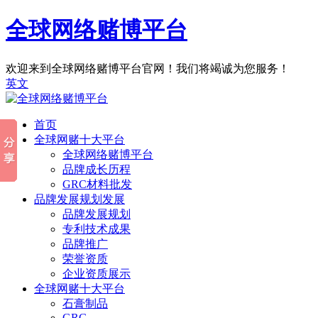
全球网络赌博平台
欢迎来到全球网络赌博平台官网！我们将竭诚为您服务！
英文
首页
全球网赌十大平台
全球网络赌博平台
品牌成长历程
GRC材料批发
品牌发展规划发展
品牌发展规划
专利技术成果
品牌推广
荣誉资质
企业资质展示
全球网赌十大平台
石膏制品
GRG