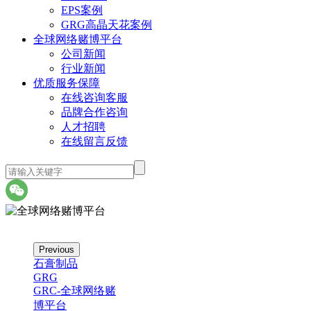
EPS案例
GRG高晶天花案例
全球网络赌博平台
公司新闻
行业新闻
优质服务保障
在线咨询客服
品牌合作咨询
人才招聘
在线留言反馈
Previous
石膏制品
GRG
GRC-全球网络赌
博平台