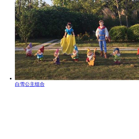
白雪公主组合