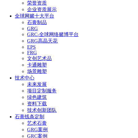
荣誉资质
企业资质展示
全球网赌十大平台
石膏制品
GRG
GRC-全球网络赌博平台
GRG高晶天花
EPS
FRG
文创艺术品
卡通雕塑
场景雕塑
技术中心
未来发展
项目定制服务
绿色建筑
资料下载
技术创新团队
石膏线条定制
艺术石膏
GRG案例
GRC案例