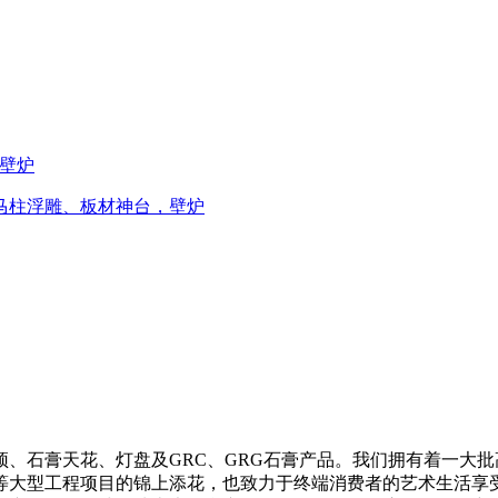
壁炉
马柱
浮雕、板材
神台，壁炉
、石膏天花、灯盘及GRC、GRG石膏产品。我们拥有着一大
等大型工程项目的锦上添花，也致力于终端消费者的艺术生活享