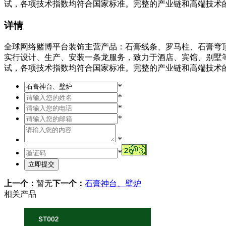
试，各项技术指数均符合国家标准。完整的产业链和高端技术的产品使得
详情
全球网络赌博平台装饰主营产品：石膏线条、罗马柱、石膏穹顶
实行设计、生产、安装一条龙服务，致力于酒店、宾馆、别墅
试，各项技术指数均符合国家标准。完整的产业链和高端技术的产品使得
*
*
*
*
*
*
上一个：
暂无
下一个：
石膏神台、壁炉
相关产品