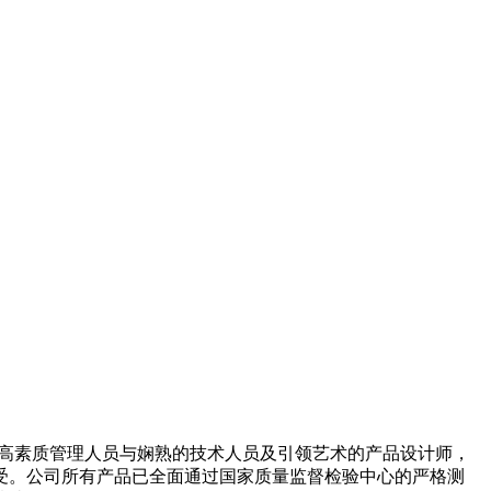
批高素质管理人员与娴熟的技术人员及引领艺术的产品设计师，
受。公司所有产品已全面通过国家质量监督检验中心的严格测