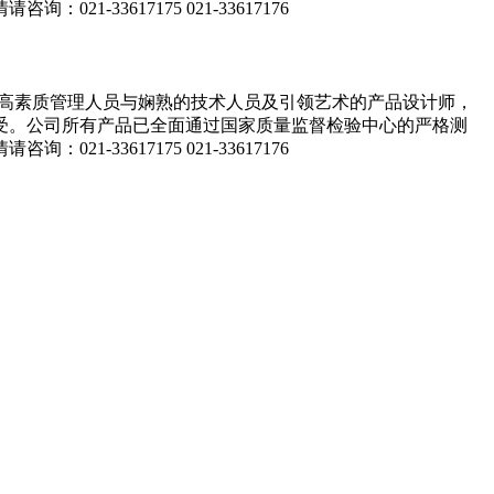
3617175 021-33617176
批高素质管理人员与娴熟的技术人员及引领艺术的产品设计师，
受。公司所有产品已全面通过国家质量监督检验中心的严格测
3617175 021-33617176