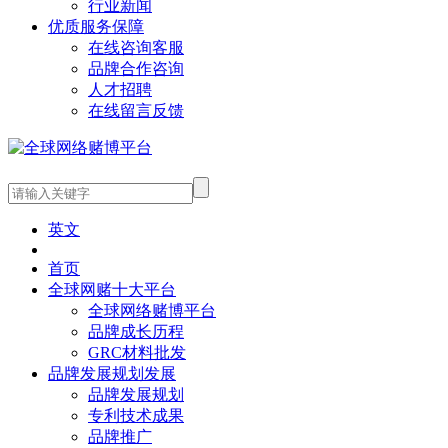
行业新闻
优质服务保障
在线咨询客服
品牌合作咨询
人才招聘
在线留言反馈
英文
首页
全球网赌十大平台
全球网络赌博平台
品牌成长历程
GRC材料批发
品牌发展规划发展
品牌发展规划
专利技术成果
品牌推广