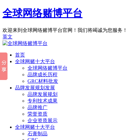
全球网络赌博平台
欢迎来到全球网络赌博平台官网！我们将竭诚为您服务！
英文
首页
全球网赌十大平台
全球网络赌博平台
品牌成长历程
GRC材料批发
品牌发展规划发展
品牌发展规划
专利技术成果
品牌推广
荣誉资质
企业资质展示
全球网赌十大平台
石膏制品
GRG