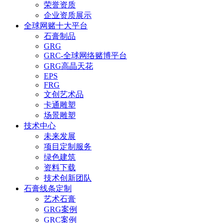
荣誉资质
企业资质展示
全球网赌十大平台
石膏制品
GRG
GRC-全球网络赌博平台
GRG高晶天花
EPS
FRG
文创艺术品
卡通雕塑
场景雕塑
技术中心
未来发展
项目定制服务
绿色建筑
资料下载
技术创新团队
石膏线条定制
艺术石膏
GRG案例
GRC案例