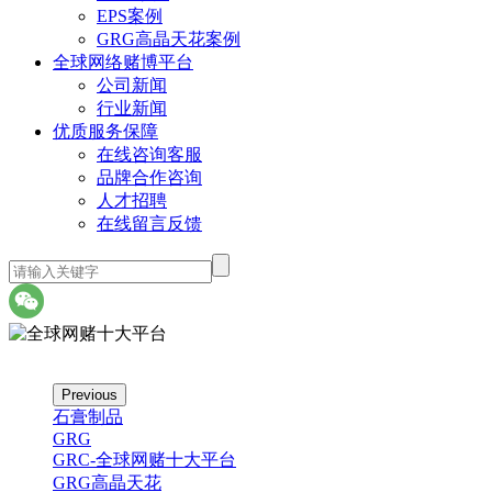
EPS案例
GRG高晶天花案例
全球网络赌博平台
公司新闻
行业新闻
优质服务保障
在线咨询客服
品牌合作咨询
人才招聘
在线留言反馈
Previous
石膏制品
GRG
GRC-全球网赌十大平台
GRG高晶天花