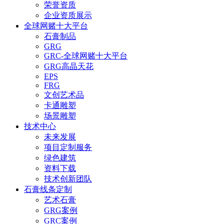
荣誉资质
企业资质展示
全球网赌十大平台
石膏制品
GRG
GRC-全球网赌十大平台
GRG高晶天花
EPS
FRG
文创艺术品
卡通雕塑
场景雕塑
技术中心
未来发展
项目定制服务
绿色建筑
资料下载
技术创新团队
石膏线条定制
艺术石膏
GRG案例
GRC案例