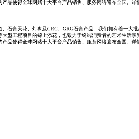
全球网赌十大平台产品销售、服务网络遍布全国。详情请咨询：021-3
、石膏天花、灯盘及GRC、GRG石膏产品。我们拥有着一大
等大型工程项目的锦上添花，也致力于终端消费者的艺术生活享
全球网赌十大平台产品销售、服务网络遍布全国。详情请咨询：021-3