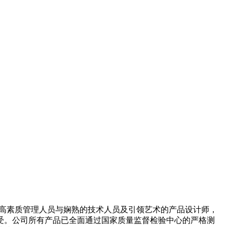
批高素质管理人员与娴熟的技术人员及引领艺术的产品设计师，
受。公司所有产品已全面通过国家质量监督检验中心的严格测