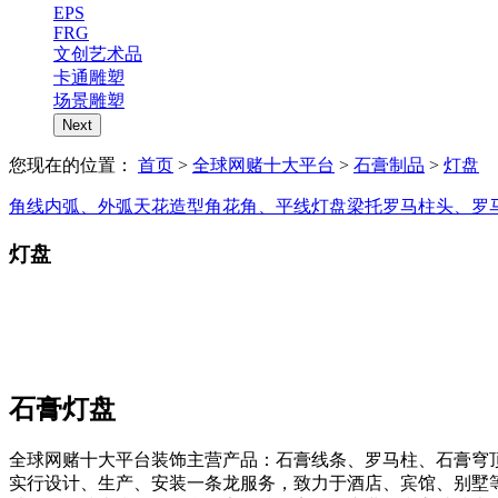
EPS
FRG
文创艺术品
卡通雕塑
场景雕塑
Next
您现在的位置：
首页
>
全球网赌十大平台
>
石膏制品
>
灯盘
角线
内弧、外弧
天花造型角
花角、平线
灯盘
梁托
罗马柱头、罗
灯盘
石膏灯盘
全球网赌十大平台装饰主营产品：石膏线条、罗马柱、石膏穹顶
实行设计、生产、安装一条龙服务，致力于酒店、宾馆、别墅