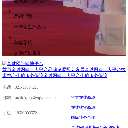
提供无污染产品
产销全球
一体化生产基地
高端品质
提供优质服务
首页
全球网赌十大平台
品牌发展规划发展
全球网赌十大平台
技
术中心
优质服务保障
全球网赌十大平台
优质服务保障
电话：021-33617225
官方在线商城
邮箱：mark.kong@yqsg.com.cn
在线购物商城
手机：18621093572
国际业务合作
全球网络赌博平台新浪微博