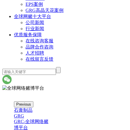
EPS案例
GRG高晶天花案例
全球网赌十大平台
公司新闻
行业新闻
优质服务保障
在线咨询客服
品牌合作咨询
人才招聘
在线留言反馈
Previous
石膏制品
GRG
GRC-全球网络赌
博平台