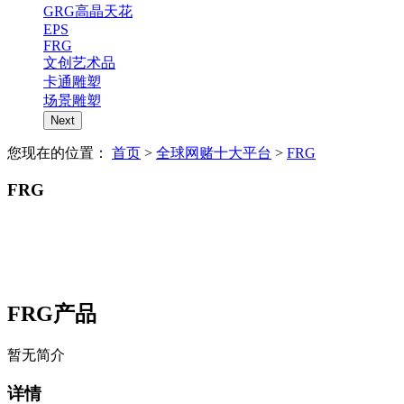
GRG高晶天花
EPS
FRG
文创艺术品
卡通雕塑
场景雕塑
Next
您现在的位置：
首页
>
全球网赌十大平台
>
FRG
FRG
FRG产品
暂无简介
详情