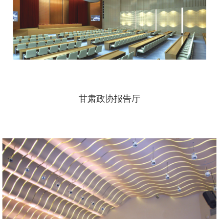
甘肃政协报告厅