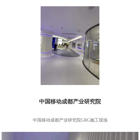
中国移动成都产业研究院
中国移动成都产业研究院GRG施工现场