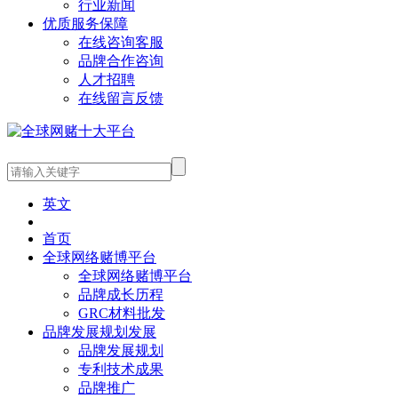
行业新闻
优质服务保障
在线咨询客服
品牌合作咨询
人才招聘
在线留言反馈
英文
首页
全球网络赌博平台
全球网络赌博平台
品牌成长历程
GRC材料批发
品牌发展规划发展
品牌发展规划
专利技术成果
品牌推广