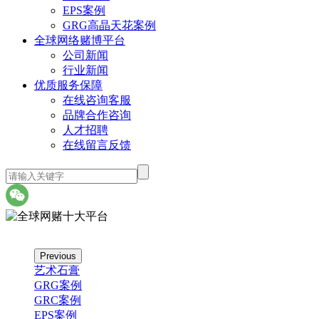
EPS案例
GRG高晶天花案例
全球网络赌博平台
公司新闻
行业新闻
优质服务保障
在线咨询客服
品牌合作咨询
人才招聘
在线留言反馈
Previous
艺术石膏
GRG案例
GRC案例
EPS案例