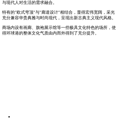
与现代人对生活的需求融合。
特有的"欧式穹顶"与"廊道设计"相结合，显得宏伟宽阔，采光
充分兼容华贵典雅与时尚现代，呈现出新古典主义现代风格。
商场内设有画廊、旗袍展示馆等一些极具文化特色的场所，使
得环球港的整体文化气质由内而外得到了充分提升。