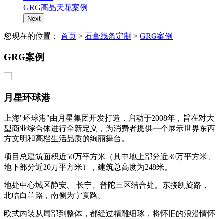
GRG高晶天花案例
Next
您现在的位置：
首页
>
石膏线条定制
>
GRG案例
GRG案例
月星环球港
上海"环球港"由月星集团开发打造，启动于2008年，旨在对大
型商业综合体进行全新定义，为消费者提供一个展示世界东西
方文明和高档生活品质的绚丽舞台。
项目总建筑面积近50万平方米（其中地上部分近30万平方米、
地下部分近20万平方米），建筑总高度为248米。
地处中心城区静安、 长宁、普陀三区结合处。东接凯旋路，
北临白兰路，南侧为宁夏路。
欧式内装从局部到整体，都经过精雕细琢，将怀旧的浪漫情怀