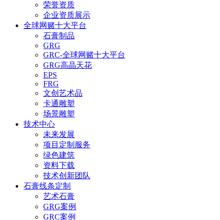
荣誉资质
企业资质展示
全球网赌十大平台
石膏制品
GRG
GRC-全球网赌十大平台
GRG高晶天花
EPS
FRG
文创艺术品
卡通雕塑
场景雕塑
技术中心
未来发展
项目定制服务
绿色建筑
资料下载
技术创新团队
石膏线条定制
艺术石膏
GRG案例
GRC案例