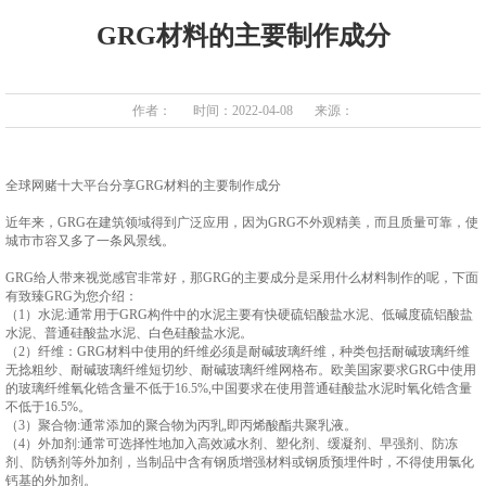
GRG材料的主要制作成分
作者：
时间：2022-04-08
来源：
全球网赌十大平台分享GRG材料的主要制作成分
近年来，GRG在建筑领域得到广泛应用，因为GRG不外观精美，而且质量可靠，使
城市市容又多了一条风景线。
GRG给人带来视觉感官非常好，那GRG的主要成分是采用什么材料制作的呢，下面
有致臻GRG为您介绍：
（1）水泥:通常用于GRG构件中的水泥主要有快硬硫铝酸盐水泥、低碱度硫铝酸盐
水泥、普通硅酸盐水泥、白色硅酸盐水泥。
（2）纤维：GRG材料中使用的纤维必须是耐碱玻璃纤维，种类包括耐碱玻璃纤维
无捻粗纱、耐碱玻璃纤维短切纱、耐碱玻璃纤维网格布。欧美国家要求GRG中使用
的玻璃纤维氧化锆含量不低于16.5%,中国要求在使用普通硅酸盐水泥时氧化锆含量
不低于16.5%。
（3）聚合物:通常添加的聚合物为丙乳,即丙烯酸酯共聚乳液。
（4）外加剂:通常可选择性地加入高效减水剂、塑化剂、缓凝剂、早强剂、防冻
剂、防锈剂等外加剂，当制品中含有钢质增强材料或钢质预埋件时，不得使用氯化
钙基的外加剂。