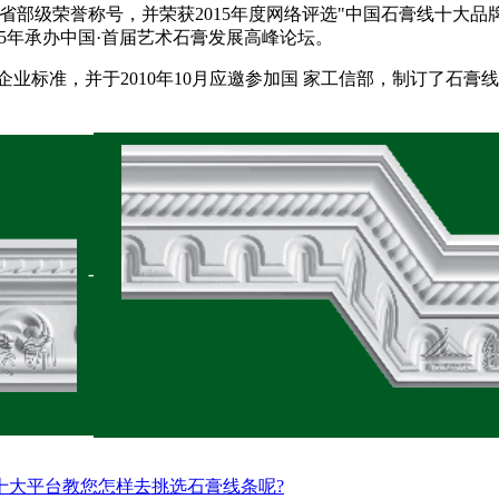
、省部级荣誉称号，并荣获2015年度网络评选"中国石膏线十大品牌
015年承办中国·首届艺术石膏发展高峰论坛。
业标准，并于2010年10月应邀参加国 家工信部，制订了石膏线
十大平台教您怎样去挑选石膏线条呢?