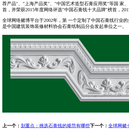
荐产品"、"上海产品奖"、"中国艺术造型石膏应用奖"等国 家
首，并荣获2015年度网络评选"中国石膏线十大品牌"榜首，2
全球网络赌博平台于2002年，第 一个定制了中国石膏线行业的企
是中国建筑装饰装修材料协会石膏纸制品分会发起单位之一。
上一个：
划重点：挑选石膏线的规范有哪些
下一个：
全球网赌