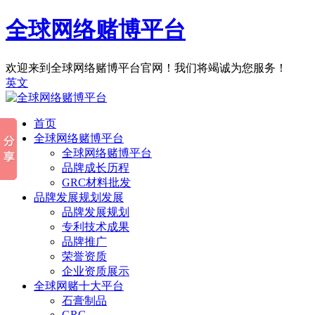
全球网络赌博平台
欢迎来到全球网络赌博平台官网！我们将竭诚为您服务！
英文
首页
全球网络赌博平台
全球网络赌博平台
品牌成长历程
GRC材料批发
品牌发展规划发展
品牌发展规划
专利技术成果
品牌推广
荣誉资质
企业资质展示
全球网赌十大平台
石膏制品
GRG