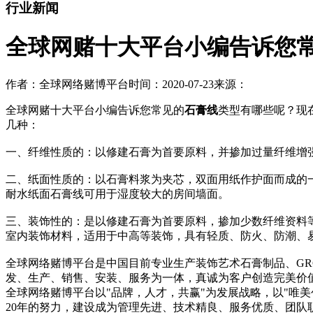
行业新闻
全球网赌十大平台小编告诉您
作者：全球网络赌博平台
时间：2020-07-23
来源：
全球网赌十大平台小编告诉您常见的
石膏线
类型有哪些呢？现
几种：
一、纤维性质的：以修建石膏为首要原料，并掺加过量纤维增
二、纸面性质的：以石膏料浆为夹芯，双面用纸作护面而成的
耐水纸面石膏线可用于湿度较大的房间墙面。
三、装饰性的：是以修建石膏为首要原料，掺加少数纤维资料
室内装饰材料，适用于中高等装饰，具有轻质、防火、防潮、
全球网络赌博平台是中国目前专业生产装饰艺术石膏制品、GR
发、生产、销售、安装、服务为一体，真诚为客户创造完美价
全球网络赌博平台以"品牌，人才，共赢"为发展战略，以"唯
20年的努力，建设成为管理先进、技术精良、服务优质、团队职