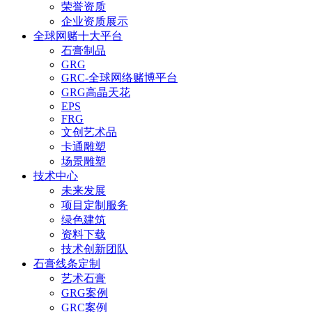
荣誉资质
企业资质展示
全球网赌十大平台
石膏制品
GRG
GRC-全球网络赌博平台
GRG高晶天花
EPS
FRG
文创艺术品
卡通雕塑
场景雕塑
技术中心
未来发展
项目定制服务
绿色建筑
资料下载
技术创新团队
石膏线条定制
艺术石膏
GRG案例
GRC案例