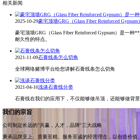
相关新闻
2025-10-29
豪宅顶墙GRG（Glass Fiber Reinforced 
豪宅顶墙GRG（Glass Fiber Reinforced 
耐久性的特点。
2021-11-09
石膏线条怎么切角
全球网络赌博平台给您讲解石膏线条怎么切角
2021-04-16
浅谈石膏线分类
石膏线在我们的应用下，不仅能够做吊顶，还能够做背景
我们的宗旨
公司制定长远的"共赢，人才，品牌"三大战略
秉承品牌至上、质量至精、服务至诚的经营理念，以创造价值