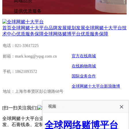
高端品质
提供优质服务
首页
全球网赌十大平台
品牌发展规划发展
全球网赌十大平台
技
术中心
优质服务保障
全球网络赌博平台
优质服务保障
电话：021-33617225
官方在线商城
邮箱：mark.kong@yqsg.com.cn
在线购物商城
手机：18621093572
国际业务合作
全球网赌十大平台新浪微博
地址：上海市奉贤区彭公塘路68号
视频
[扫一扫关注我们]
全球网赌十大平台业务范围：上海GRG材料、GRC材料批
发、石膏线条、定制石膏线条等业务；